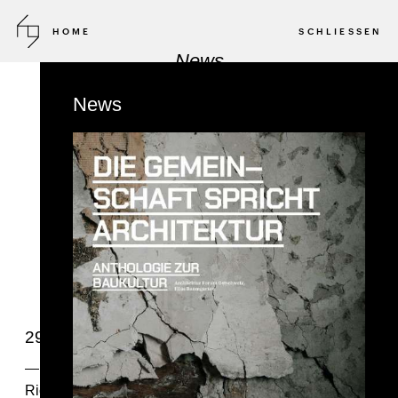
HOME
SCHLIESSEN
News
News
29. Mai 2025, Hochhaus Müllerbräu Updates!
Das
Hochhaus Müllerbräu
in Baden wächst dem
Richtfest im Oktober entgegen. Wir freuen uns über den