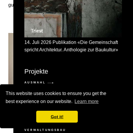
guten, planmässigen Baufortschritt!
14. Juli 2026 Publikation «Die Gemeinschaft
spricht Architektur. Anthologie zur Baukultur»
Projekte
AUSWAHL
WOHNUNGSBAU
This website uses cookies to ensure you get the
BILDUNG
GESUNDHEITSWESEN
best experience on our website.
Learn more
GEWERBE
KULTUR
Got it!
SANIERUNG
3. Mai 2025, Fowlescombe Farm Eröffnung
STÄDTEBAU
VERWALTUNGSBAU