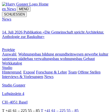
Home
en
News
MENÜ
SCHLIESSEN
News
14. Juli 2026 Publikation «Die Gemeinschaft spricht Architektur.
Anthologie zur Baukultur»
Projekte
Auswahl
Wohnungsbau
bildung
gesundheitswesen
gewerbe
kultur
sanierung
städtebau
verwaltungsbau
wohnungsbau
Gebaut
Werkkatalog
Studio
Hintergrund
Exposé
Forschung & Lehre
Team
Offene Stellen
Interviews & Vorlesungen
News
Studio Gugger
Luftgässlein 4
CH–4051 Basel
T +41 61 – 225 55 – 85
T +41 61 – 225 55 – 85