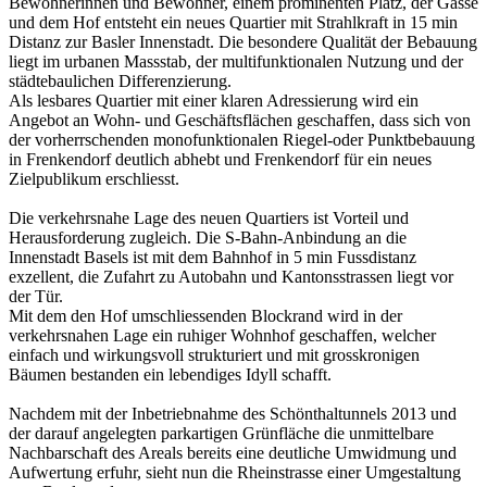
Bewohnerinnen und Bewohner, einem prominenten Platz, der Gasse
und dem Hof entsteht ein neues Quartier mit Strahlkraft in 15 min
Distanz zur Basler Innenstadt. Die besondere Qualität der Bebauung
liegt im urbanen Massstab, der multifunktionalen Nutzung und der
städtebaulichen Differenzierung.
Als lesbares Quartier mit einer klaren Adressierung wird ein
Angebot an Wohn- und Geschäftsflächen geschaffen, dass sich von
der vorherrschenden monofunktionalen Riegel-oder Punktbebauung
in Frenkendorf deutlich abhebt und Frenkendorf für ein neues
Zielpublikum erschliesst.
Die verkehrsnahe Lage des neuen Quartiers ist Vorteil und
Herausforderung zugleich. Die S-Bahn-Anbindung an die
Innenstadt Basels ist mit dem Bahnhof in 5 min Fussdistanz
exzellent, die Zufahrt zu Autobahn und Kantonsstrassen liegt vor
der Tür.
Mit dem den Hof umschliessenden Blockrand wird in der
verkehrsnahen Lage ein ruhiger Wohnhof geschaffen, welcher
einfach und wirkungsvoll strukturiert und mit grosskronigen
Bäumen bestanden ein lebendiges Idyll schafft.
Nachdem mit der Inbetriebnahme des Schönthaltunnels 2013 und
der darauf angelegten parkartigen Grünfläche die unmittelbare
Nachbarschaft des Areals bereits eine deutliche Umwidmung und
Aufwertung erfuhr, sieht nun die Rheinstrasse einer Umgestaltung