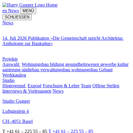
Home
en
News
MENÜ
SCHLIESSEN
News
14. Juli 2026 Publikation «Die Gemeinschaft spricht Architektur.
Anthologie zur Baukultur»
Projekte
Auswahl
Wohnungsbau
bildung
gesundheitswesen
gewerbe
kultur
sanierung
städtebau
verwaltungsbau
wohnungsbau
Gebaut
Werkkatalog
Studio
Hintergrund
Exposé
Forschung & Lehre
Team
Offene Stellen
Interviews & Vorlesungen
News
Studio Gugger
Luftgässlein 4
CH–4051 Basel
T +41 61 – 225 55 – 85
T +41 61 – 225 55 – 85