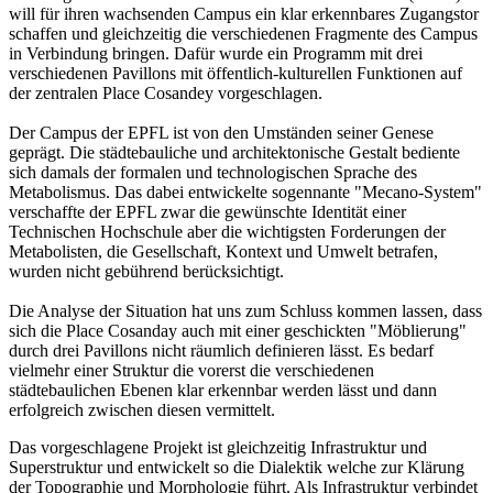
will für ihren wachsenden Campus ein klar erkennbares Zugangstor
schaffen und gleichzeitig die verschiedenen Fragmente des Campus
in Verbindung bringen. Dafür wurde ein Programm mit drei
verschiedenen Pavillons mit öffentlich-kulturellen Funktionen auf
der zentralen Place Cosandey vorgeschlagen.
Der Campus der EPFL ist von den Umständen seiner Genese
geprägt. Die städtebauliche und architektonische Gestalt bediente
sich damals der formalen und technologischen Sprache des
Metabolismus. Das dabei entwickelte sogennante "Mecano-System"
verschaffte der EPFL zwar die gewünschte Identität einer
Technischen Hochschule aber die wichtigsten Forderungen der
Metabolisten, die Gesellschaft, Kontext und Umwelt betrafen,
wurden nicht gebührend berücksichtigt.
Die Analyse der Situation hat uns zum Schluss kommen lassen, dass
sich die Place Cosanday auch mit einer geschickten "Möblierung"
durch drei Pavillons nicht räumlich definieren lässt. Es bedarf
vielmehr einer Struktur die vorerst die verschiedenen
städtebaulichen Ebenen klar erkennbar werden lässt und dann
erfolgreich zwischen diesen vermittelt.
Das vorgeschlagene Projekt ist gleichzeitig Infrastruktur und
Superstruktur und entwickelt so die Dialektik welche zur Klärung
der Topographie und Morphologie führt. Als Infrastruktur verbindet