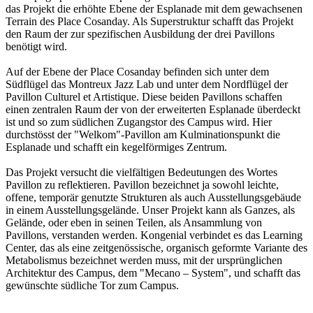
das Projekt die erhöhte Ebene der Esplanade mit dem gewachsenen
Terrain des Place Cosanday. Als Superstruktur schafft das Projekt
den Raum der zur spezifischen Ausbildung der drei Pavillons
benötigt wird.
Auf der Ebene der Place Cosanday befinden sich unter dem
Südflügel das Montreux Jazz Lab und unter dem Nordflügel der
Pavillon Culturel et Artistique. Diese beiden Pavillons schaffen
einen zentralen Raum der von der erweiterten Esplanade überdeckt
ist und so zum südlichen Zugangstor des Campus wird. Hier
durchstösst der "Welkom"-Pavillon am Kulminationspunkt die
Esplanade und schafft ein kegelförmiges Zentrum.
Das Projekt versucht die vielfältigen Bedeutungen des Wortes
Pavillon zu reflektieren. Pavillon bezeichnet ja sowohl leichte,
offene, temporär genutzte Strukturen als auch Ausstellungsgebäude
in einem Ausstellungsgelände. Unser Projekt kann als Ganzes, als
Gelände, oder eben in seinen Teilen, als Ansammlung von
Pavillons, verstanden werden. Kongenial verbindet es das Learning
Center, das als eine zeitgenössische, organisch geformte Variante des
Metabolismus bezeichnet werden muss, mit der ursprünglichen
Architektur des Campus, dem "Mecano – System", und schafft das
gewünschte südliche Tor zum Campus.