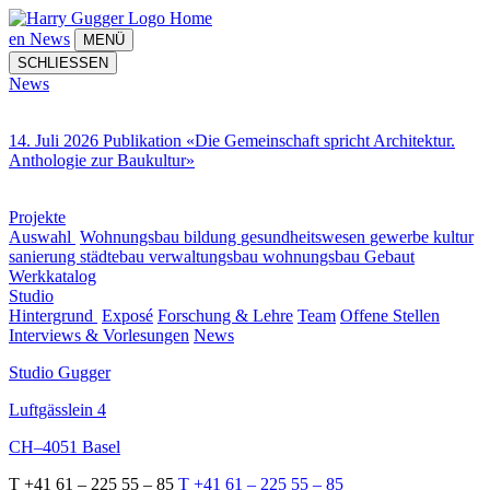
Home
en
News
MENÜ
SCHLIESSEN
News
14. Juli 2026 Publikation «Die Gemeinschaft spricht Architektur.
Anthologie zur Baukultur»
Projekte
Auswahl
Wohnungsbau
bildung
gesundheitswesen
gewerbe
kultur
sanierung
städtebau
verwaltungsbau
wohnungsbau
Gebaut
Werkkatalog
Studio
Hintergrund
Exposé
Forschung & Lehre
Team
Offene Stellen
Interviews & Vorlesungen
News
Studio Gugger
Luftgässlein 4
CH–4051 Basel
T +41 61 – 225 55 – 85
T +41 61 – 225 55 – 85