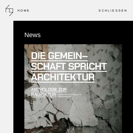
HOME
SCHLIESSEN
2024
WETTBEWERB IM SELEKTIVEN VERFAHREN
News
Campus Polyfeld