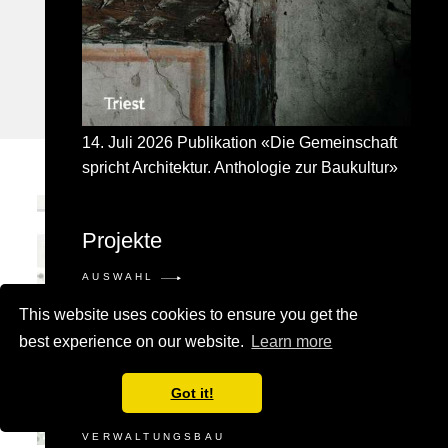
BILDUNG
MUTTENZ
SCHWEIZ
14. Juli 2026 Publikation «Die Gemeinschaft
spricht Architektur. Anthologie zur Baukultur»
Projekte
AUSWAHL
WOHNUNGSBAU
This website uses cookies to ensure you get the
BILDUNG
GESUNDHEITSWESEN
best experience on our website.
Learn more
GEWERBE
KULTUR
Got it!
SANIERUNG
STÄDTEBAU
VERWALTUNGSBAU