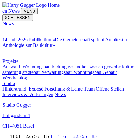
Home
en
News
MENÜ
SCHLIESSEN
News
14. Juli 2026 Publikation «Die Gemeinschaft spricht Architektur.
Anthologie zur Baukultur»
Projekte
Auswahl
Wohnungsbau
bildung
gesundheitswesen
gewerbe
kultur
sanierung
städtebau
verwaltungsbau
wohnungsbau
Gebaut
Werkkatalog
Studio
Hintergrund
Exposé
Forschung & Lehre
Team
Offene Stellen
Interviews & Vorlesungen
News
Studio Gugger
Luftgässlein 4
CH–4051 Basel
T +41 61 – 225 55 – 85
T +41 61 – 225 55 – 85