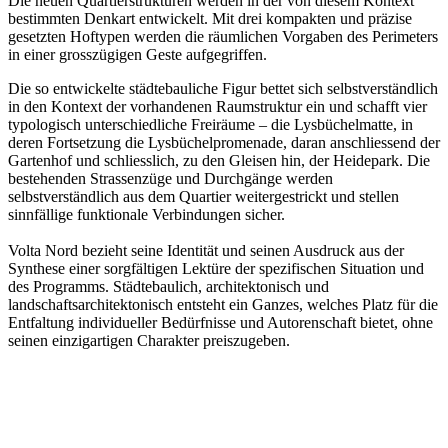
Die neuen Quartierstrukturen werden in der von diesem Kontext
bestimmten Denkart entwickelt. Mit drei kompakten und präzise
gesetzten Hoftypen werden die räumlichen Vorgaben des Perimeters
in einer grosszügigen Geste aufgegriffen.
Die so entwickelte städtebauliche Figur bettet sich selbstverständlich
in den Kontext der vorhandenen Raumstruktur ein und schafft vier
typologisch unterschiedliche Freiräume – die Lysbüchelmatte, in
deren Fortsetzung die Lysbüchelpromenade, daran anschliessend der
Gartenhof und schliesslich, zu den Gleisen hin, der Heidepark. Die
bestehenden Strassenzüge und Durchgänge werden
selbstverständlich aus dem Quartier weitergestrickt und stellen
sinnfällige funktionale Verbindungen sicher.
Volta Nord bezieht seine Identität und seinen Ausdruck aus der
Synthese einer sorgfältigen Lektüre der spezifischen Situation und
des Programms. Städtebaulich, architektonisch und
landschaftsarchitektonisch entsteht ein Ganzes, welches Platz für die
Entfaltung individueller Bedürfnisse und Autorenschaft bietet, ohne
seinen einzigartigen Charakter preiszugeben.