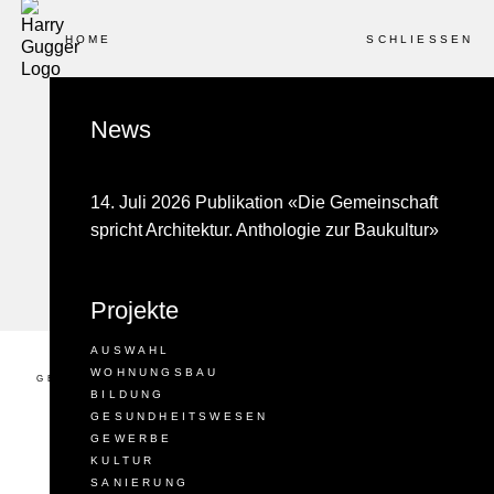
HOME
SCHLIESSEN
2016 - 2020
WETTBEWERB
News
Silo Erlenmatt
ATELIER UND HOSTEL
14. Juli 2026 Publikation «Die Gemeinschaft
spricht Architektur. Anthologie zur Baukultur»
BASEL
SCHWEIZ
Projekte
AUSWAHL
WOHNUNGSBAU
GESCHOSSFLÄCHE
ZEITPLAN
BILDUNG
3691 M2
2016 – 2020
best ar
GESUNDHEITSWESEN
BETON
GEWERBE
Basler
KULTUR
Buildi
SANIERUNG
AMO Pr