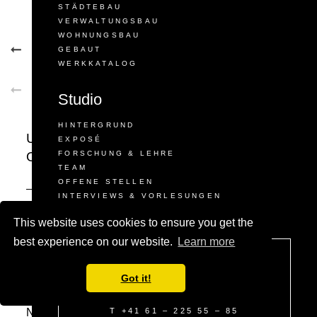
STÄDTEBAU
Gutes 
VERWALTUNGSBAU
WOHNUNGSBAU
GEBAUT
WERKKATALOG
Studio
HINTERGRUND
Umbau historisches Silogebäude Erlenmatt
EXPOSÉ
Ost in Basel
FORSCHUNG & LEHRE
TEAM
OFFENE STELLEN
Um den Erlenmattpark im Norden Kleinbasels ist
INTERVIEWS & VORLESUNGEN
ein neues Stadtquartier entstanden. Mitten drin steht
NEWS
This website uses cookies to ensure you get the
das ehemalige Silogebäude der Basler
Lagerhausgesellschaft für Getreide und
best experience on our website.
Learn more
Kakaobohnen aus dem Jahr 1912. Ein Lagerhaus,
STUDIO GUGGER
welches sich nun zum vielfältigen Begegnungs- und
Got it!
LUFTGÄSSLEIN 4
Arbeitsort verwandelt hat.
CH–4051 BASEL
Nach den Ideen der Stiftung Habitat und dem Verein
T +41 61 – 225 55 – 85