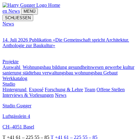
Home
en
News
MENÜ
SCHLIESSEN
News
14. Juli 2026 Publikation «Die Gemeinschaft spricht Architektur.
Anthologie zur Baukultur»
Projekte
Auswahl
Wohnungsbau
bildung
gesundheitswesen
gewerbe
kultur
sanierung
städtebau
verwaltungsbau
wohnungsbau
Gebaut
Werkkatalog
Studio
Hintergrund
Exposé
Forschung & Lehre
Team
Offene Stellen
Interviews & Vorlesungen
News
Studio Gugger
Luftgässlein 4
CH–4051 Basel
T +41 61 – 225 55 – 85
T +41 61 – 225 55 – 85