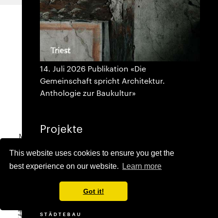
14. Juli 2026 Publikation «Die
Gemeinschaft spricht Architektur.
Anthologie zur Baukultur»
Projekte
2015
2017
2018
Machbarkeitsstudie
Richtprojekt
Anfang
(Begleitgremium)
Quartierplan-
AUSWAHL
Verfahren
This website uses cookies to ensure you get the
WOHNUNGSBAU
best experience on our website.
Learn more
BILDUNG
GESUNDHEITSWESEN
GEWERBE
Got it!
KULTUR
SANIERUNG
STÄDTEBAU