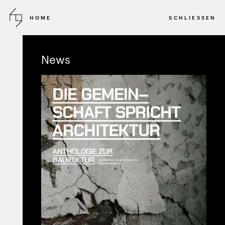
HOME
SCHLIESSEN
2015 - LAUFEND
DIREKTAUFTRAG
News
Birseckstrasse
WOHNUNGSBAU
BIRSFELDEN
SCHWEIZ