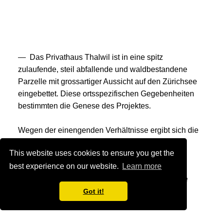
Das Privathaus Thalwil ist in eine spitz
zulaufende, steil abfallende und waldbestandene
Parzelle mit grossartiger Aussicht auf den Zürichsee
eingebettet. Diese ortsspezifischen Gegebenheiten
bestimmten die Genese des Projektes.
Wegen der einengenden Verhältnisse ergibt sich die
Grundform des Hauses zwangsläufig aus dem
This website uses cookies to ensure you get the
Polygon welches von der der Baulinie und der
best experience on our website.
Learn more
Waldabstandslinie gebildet wird. Der Bau- und
Zonenordnung entsprechend entwickelt sich eine
Höhenstaffelung mit einem Untergeschoss, zwei
Got it!
Vollgeschossen und einem Attikageschoss.