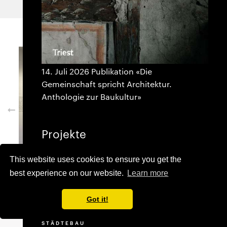
14. Juli 2026 Publikation «Die
Gemeinschaft spricht Architektur.
Anthologie zur Baukultur»
Projekte
AUSWAHL
This website uses cookies to ensure you get the
WOHNUNGSBAU
best experience on our website.
Learn more
BILDUNG
GESUNDHEITSWESEN
GEWERBE
Got it!
KULTUR
SANIERUNG
Die Räume am Standort einer ehemaligen
STÄDTEBAU