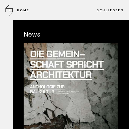
HOME
SCHLIESSEN
2023-2024
DIREKTAUFTRAG
News
Galerie
Hauser & Wirth
KULTUR
BASEL
SCHWEIZ